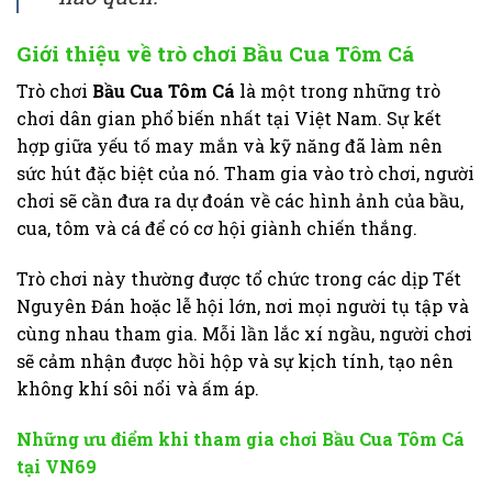
Giới thiệu về trò chơi Bầu Cua Tôm Cá
Trò chơi
Bầu Cua Tôm Cá
là một trong những trò
chơi dân gian phổ biến nhất tại Việt Nam. Sự kết
hợp giữa yếu tố may mắn và kỹ năng đã làm nên
sức hút đặc biệt của nó. Tham gia vào trò chơi, người
chơi sẽ cần đưa ra dự đoán về các hình ảnh của bầu,
cua, tôm và cá để có cơ hội giành chiến thắng.
Trò chơi này thường được tổ chức trong các dịp Tết
Nguyên Đán hoặc lễ hội lớn, nơi mọi người tụ tập và
cùng nhau tham gia. Mỗi lần lắc xí ngầu, người chơi
sẽ cảm nhận được hồi hộp và sự kịch tính, tạo nên
không khí sôi nổi và ấm áp.
Những ưu điểm khi tham gia chơi Bầu Cua Tôm Cá
tại VN69