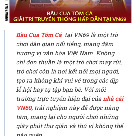
Bầu Cua Tôm Cá
tại VN69 là một trò
chơi dân gian nổi tiếng, mang đậm
hương vị văn hóa Việt Nam. Không
chỉ đơn thuần là một trò chơi may rủi,
trò chơi còn là nơi kết nối mọi người,
tạo ra không khí vui vẻ trong các dịp
lễ hội hay tụ tập bạn bè. Với môi
trường trực tuyến hiện đại của
nhà cái
VN69
, trải nghiệm này đã được nâng
tầm, mang lại cho người chơi những
giây phút thư giãn và thú vị không thể
nào quên.