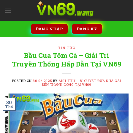
Skip
to
content
ĐĂNG NHẬP
ĐĂNG KÝ
TIN TỨC
Bầu Cua Tôm Cá – Giải Trí
Truyền Thống Hấp Dẫn Tại VN69
POSTED ON
30.04.2025
BY
ANH THƯ – BÍ QUYẾT ĐƯA NHÀ CÁI
ĐẾN THÀNH CÔNG TẠI VN69
30
Th4