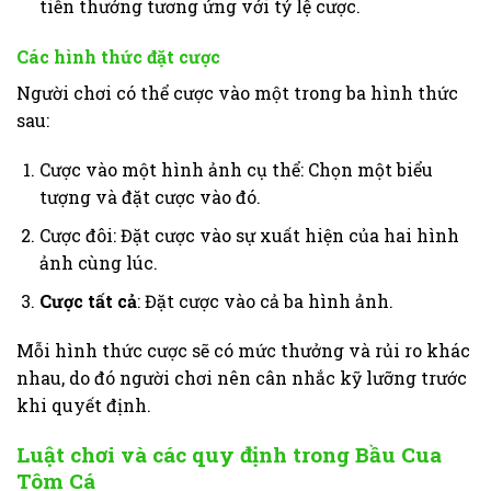
tiền thưởng tương ứng với tỷ lệ cược.
Các hình thức đặt cược
Người chơi có thể cược vào một trong ba hình thức
sau:
Cược vào một hình ảnh cụ thể: Chọn một biểu
tượng và đặt cược vào đó.
Cược đôi: Đặt cược vào sự xuất hiện của hai hình
ảnh cùng lúc.
Cược tất cả
: Đặt cược vào cả ba hình ảnh.
Mỗi hình thức cược sẽ có mức thưởng và rủi ro khác
nhau, do đó người chơi nên cân nhắc kỹ lưỡng trước
khi quyết định.
Luật chơi và các quy định trong Bầu Cua
Tôm Cá