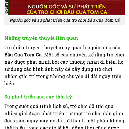
Nguồn gốc và sự phát triển của trò chơi Bầu Cua Tôm Cá
Những truyền thuyết liên quan
Có nhiều truyền thuyết xoay quanh nguồn gốc của
Bầu Cua Tôm Cá
. Một số câu chuyện kể rằng trò chơi
này được phát minh bởi các thương nhân đi biển, họ
sử dụng các hình ảnh này để xây dựng trò chơi
nhằm giải trí trong những chuyến đi dài ngày trên
biển.
Sự phát triển qua các thời kỳ
Trong suốt quá trình lịch sử, trò chơi đã trải qua
nhiều giai đoạn phát triển. Từ một trò chơi dân gian
đơn giản, ngày nay nó đã trở thành một phần không
thể thiếu trong các dịp lễ hội, đồng thời cũng được