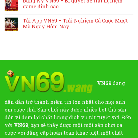
Đăng Ký VN69 – Bí quyết để trải nghiệm
game đỉnh cao
Tải App VN69 – Trải Nghiệm Cá Cược Mượt
Mà Ngay Hôm Nay
VN69
đang
dần dần trở thành niềm tin lớn nhất cho mọi anh
em cược thủ. Sân chơi này được nhiều bet thủ săn
đón vì đem lại chất lượng dịch vụ rất tuyệt vời. Đến
với
VN69
, bạn sẽ thấy được một một sân chơi cá
cược với đẳng cấp hoàn toàn khác biệt, một chất