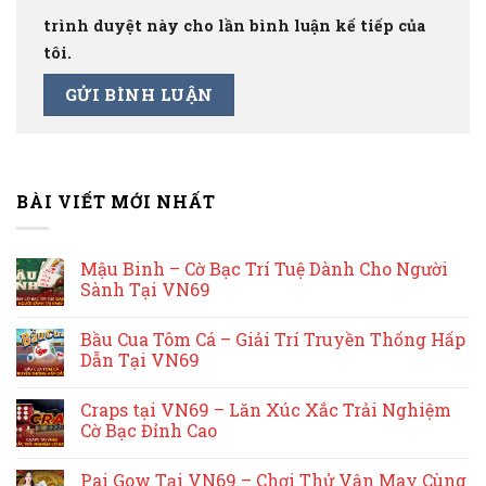
trình duyệt này cho lần bình luận kế tiếp của
tôi.
BÀI VIẾT MỚI NHẤT
Mậu Binh – Cờ Bạc Trí Tuệ Dành Cho Người
Sành Tại VN69
Bầu Cua Tôm Cá – Giải Trí Truyền Thống Hấp
Dẫn Tại VN69
Craps tại VN69 – Lăn Xúc Xắc Trải Nghiệm
Cờ Bạc Đỉnh Cao
Pai Gow Tại VN69 – Chơi Thử Vận May Cùng