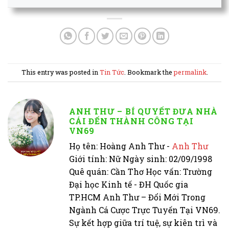
This entry was posted in
Tin Tức
. Bookmark the
permalink
.
ANH THƯ – BÍ QUYẾT ĐƯA NHÀ
CÁI ĐẾN THÀNH CÔNG TẠI
VN69
Họ tên: Hoàng Anh Thư -
Anh Thư
Giới tính: Nữ Ngày sinh: 02/09/1998
Quê quán: Cần Thơ Học vấn: Trường
Đại học Kinh tế - ĐH Quốc gia
TP.HCM Anh Thư – Đổi Mới Trong
Ngành Cá Cược Trực Tuyến Tại VN69.
Sự kết hợp giữa trí tuệ, sự kiên trì và