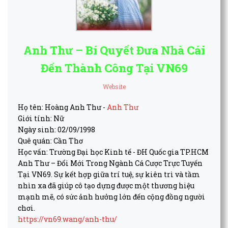
Anh Thư – Bí Quyết Đưa Nhà Cái
Đến Thành Công Tại VN69
Website
Họ tên: Hoàng Anh Thư -
Anh Thư
Giới tính: Nữ
Ngày sinh: 02/09/1998
Quê quán: Cần Thơ
Học vấn: Trường Đại học Kinh tế - ĐH Quốc gia TP.HCM
Anh Thư – Đổi Mới Trong Ngành Cá Cược Trực Tuyến
Tại VN69. Sự kết hợp giữa trí tuệ, sự kiên trì và tầm
nhìn xa đã giúp cô tạo dựng được một thương hiệu
mạnh mẽ, có sức ảnh hưởng lớn đến cộng đồng người
chơi.
https://vn69.wang/anh-thu/