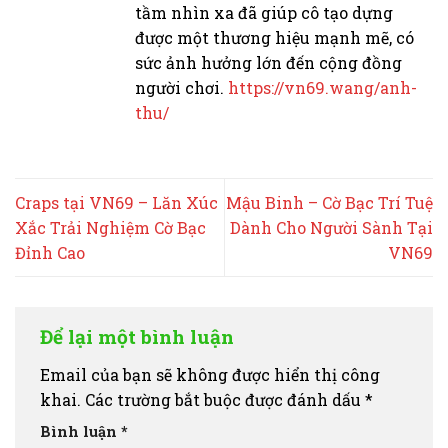
tầm nhìn xa đã giúp cô tạo dựng
được một thương hiệu mạnh mẽ, có
sức ảnh hưởng lớn đến cộng đồng
người chơi.
https://vn69.wang/anh-
thu/
Craps tại VN69 – Lăn Xúc
Mậu Binh – Cờ Bạc Trí Tuệ
Xắc Trải Nghiệm Cờ Bạc
Dành Cho Người Sành Tại
Đỉnh Cao
VN69
Để lại một bình luận
Email của bạn sẽ không được hiển thị công
khai.
Các trường bắt buộc được đánh dấu
*
Bình luận
*