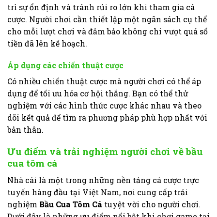
trì sự ổn định và tránh rủi ro lớn khi tham gia cá
cược. Người chơi cần thiết lập một ngân sách cụ thể
cho mỗi lượt chơi và đảm bảo không chi vượt quá số
tiền đã lên kế hoạch.
Áp dụng các chiến thuật cược
Có nhiều chiến thuật cược mà người chơi có thể áp
dụng để tối ưu hóa cơ hội thắng. Bạn có thể thử
nghiệm với các hình thức cược khác nhau và theo
dõi kết quả để tìm ra phương pháp phù hợp nhất với
bản thân.
Ưu điểm và trải nghiệm người chơi về bầu
cua tôm cá
Nhà cái là một trong những nền tảng cá cược trực
tuyến hàng đầu tại Việt Nam, nơi cung cấp trải
nghiệm
Bầu Cua Tôm Cá
tuyệt vời cho người chơi.
Dưới đây là những ưu điểm nổi bật khi chơi game tại