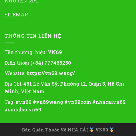
KHUYẾN MÃI
SITEMAP
THÔNG TIN LIÊN HỆ
Tên thương hiệu:
VN69
Điện thoại:
(+84) 777465250
Website:
https://vn69.wang/
Địa Chỉ:
481 Lê Văn Sỹ, Phường 12, Quận 3, Hồ Chí
Minh, Việt Nam
Tag:
#vn69 #vn69wang #vn69com #nhacaivn69
#songbacvn69
Bản Quền Thuộc Về NHÀ CÁI
VN69