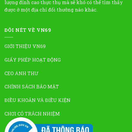
lượng đỉnh cao thực thụ mà sẽ khó có thể tìm thấy
được ở một địa chỉ đổi thưởng nào khác.
ĐÔI NÉT VỀ VN69
GIỚI THIỆU VN69
GIẤY PHÉP HOẠT ĐỘNG
CEO ANH THƯ
CHÍNH SÁCH BẢO MẬT
ĐIỀU KHOẢN VÀ ĐIỀU KIỆN
CHƠI CÓ TRÁCH NHIỆM