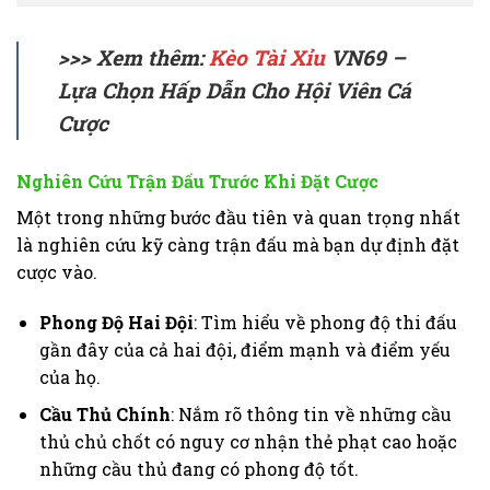
>>> Xem thêm:
Kèo Tài Xỉu
VN69 –
Lựa Chọn Hấp Dẫn Cho Hội Viên Cá
Cược
Nghiên Cứu Trận Đấu Trước Khi Đặt Cược
Một trong những bước đầu tiên và quan trọng nhất
là nghiên cứu kỹ càng trận đấu mà bạn dự định đặt
cược vào.
Phong Độ Hai Đội
: Tìm hiểu về phong độ thi đấu
gần đây của cả hai đội, điểm mạnh và điểm yếu
của họ.
Cầu Thủ Chính
: Nắm rõ thông tin về những cầu
thủ chủ chốt có nguy cơ nhận thẻ phạt cao hoặc
những cầu thủ đang có phong độ tốt.