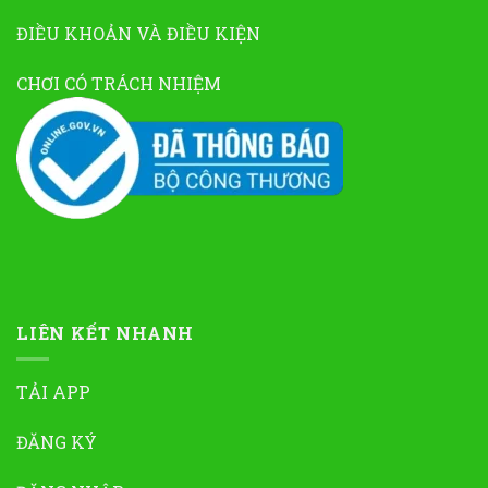
ĐIỀU KHOẢN VÀ ĐIỀU KIỆN
CHƠI CÓ TRÁCH NHIỆM
LIÊN KẾT NHANH
TẢI APP
ĐĂNG KÝ