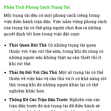
Phân Tích Phong Cách Trọng Tài
Mỗi trọng tài đều có một phong cách riêng trong
việc điều hành trận đấu. Việc nắm vững phong cách
của trọng tài có thể giúp người chơi đưa ra những
quyết định tốt hơn trong việc đặt cược.
Thói Quen Rút Thẻ
: Có những trọng tài quen
thuộc với việc rút thẻ sớm, trong khi đó cũng có
những người nếu không thật sự cần thiết thì ít
khi rút thẻ.
Thái Độ Đối Với Cầu Thủ
: Một số trọng tài có thể
thiên về việc bảo vệ cầu thủ và ít có khả năng rút
thẻ, trong khi đó những người khác lại có thể
nghiêm khắc hơn.
Thống Kê Các Trận Đấu Trước
: Nghiên cứu các
trận đấu trước đó mà trọng tài đã điều hành sẽ