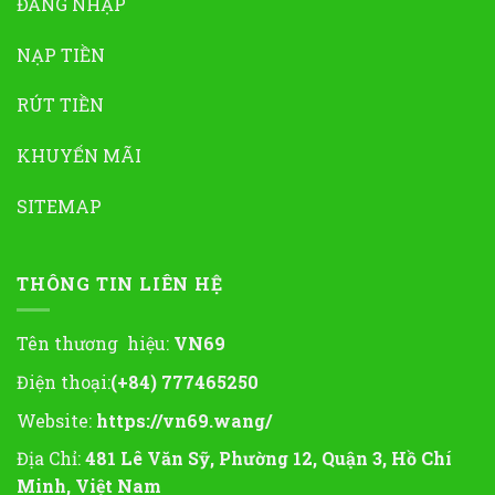
ĐĂNG NHẬP
NẠP TIỀN
RÚT TIỀN
KHUYẾN MÃI
SITEMAP
THÔNG TIN LIÊN HỆ
Tên thương hiệu:
VN69
Điện thoại:
(+84) 777465250
Website:
https://vn69.wang/
Địa Chỉ:
481 Lê Văn Sỹ, Phường 12, Quận 3, Hồ Chí
Minh, Việt Nam