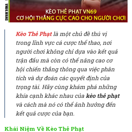
Kèo Thẻ Phạt
là một chủ đề thú vị
trong lĩnh vực cá cược thể thao, nơi
người chơi không chỉ dựa vào kết quả
trận đấu mà còn có thể nâng cao cơ
hội chiến thắng thông qua việc phân
tích và dự đoán các quyết định của
trọng tài. Hãy cùng khám phá những
khía cạnh khác nhau của
kèo thẻ phạt
và cách mà nó có thể ảnh hưởng đến
kết quả cược của bạn.
Khái Niệm Về Kèo Thẻ Phạt