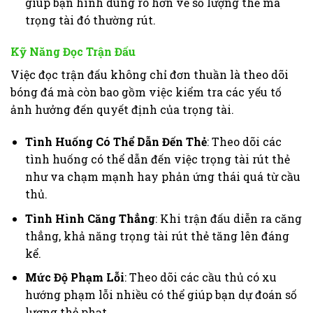
giúp bạn hình dung rõ hơn về số lượng thẻ mà
trọng tài đó thường rút.
Kỹ Năng Đọc Trận Đấu
Việc đọc trận đấu không chỉ đơn thuần là theo dõi
bóng đá mà còn bao gồm việc kiểm tra các yếu tố
ảnh hưởng đến quyết định của trọng tài.
Tình Huống Có Thể Dẫn Đến Thẻ
: Theo dõi các
tình huống có thể dẫn đến việc trọng tài rút thẻ
như va chạm mạnh hay phản ứng thái quá từ cầu
thủ.
Tình Hình Căng Thẳng
: Khi trận đấu diễn ra căng
thẳng, khả năng trọng tài rút thẻ tăng lên đáng
kể.
Mức Độ Phạm Lỗi
: Theo dõi các cầu thủ có xu
hướng phạm lỗi nhiều có thể giúp bạn dự đoán số
lượng thẻ phạt.