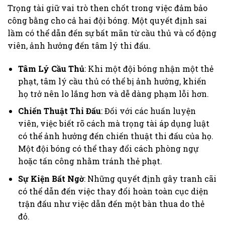
Trọng tài giữ vai trò then chốt trong việc đảm bảo
công bằng cho cả hai đội bóng. Một quyết định sai
lầm có thể dẫn đến sự bất mãn từ cầu thủ và cổ động
viên, ảnh hưởng đến tâm lý thi đấu.
Tâm Lý Cầu Thủ
: Khi một đội bóng nhận một thẻ
phạt, tâm lý cầu thủ có thể bị ảnh hưởng, khiến
họ trở nên lo lắng hơn và dễ dàng phạm lỗi hơn.
Chiến Thuật Thi Đấu
: Đối với các huấn luyện
viên, việc biết rõ cách mà trọng tài áp dụng luật
có thể ảnh hưởng đến chiến thuật thi đấu của họ.
Một đội bóng có thể thay đổi cách phòng ngự
hoặc tấn công nhằm tránh thẻ phạt.
Sự Kiện Bất Ngờ
: Những quyết định gây tranh cãi
có thể dẫn đến việc thay đổi hoàn toàn cục diện
trận đấu như việc dẫn đến một bàn thua do thẻ
đỏ.