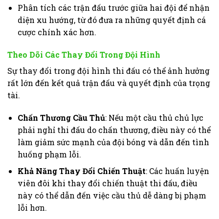
Phân tích các trận đấu trước giữa hai đội để nhận
diện xu hướng, từ đó đưa ra những quyết định cá
cược chính xác hơn.
Theo Dõi Các Thay Đổi Trong Đội Hình
Sự thay đổi trong đội hình thi đấu có thể ảnh hưởng
rất lớn đến kết quả trận đấu và quyết định của trọng
tài.
Chấn Thương Cầu Thủ
: Nếu một cầu thủ chủ lực
phải nghỉ thi đấu do chấn thương, điều này có thể
làm giảm sức mạnh của đội bóng và dẫn đến tình
huống phạm lỗi.
Khả Năng Thay Đổi Chiến Thuật
: Các huấn luyện
viên đôi khi thay đổi chiến thuật thi đấu, điều
này có thể dẫn đến việc cầu thủ dễ dàng bị phạm
lỗi hơn.